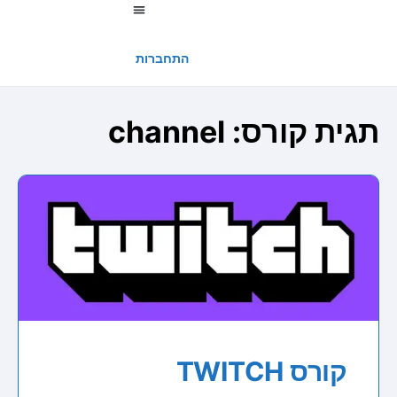
החשבון שלי
התחברות
תגית קורס:
channel
קורס TWITCH