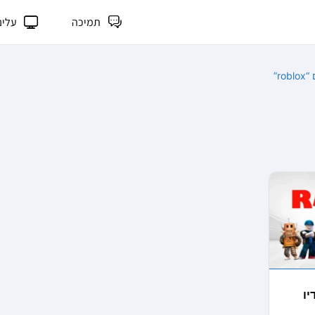
תמיכה
עלינ
r”
יו